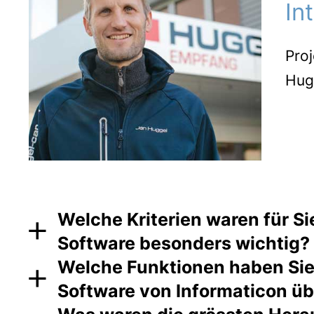
In
Proj
Hug
Welche Kriterien waren für S
Software besonders wichtig?
Welche Funktionen haben Sie 
Da wir bis dahin keine Branchen-Software
Software von Informaticon ü
gesamten Auftragsbearbeitung verloren 