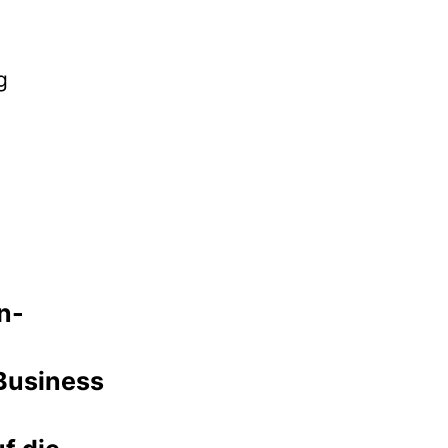
g
n-
 Business
t in der
 Produkt zu