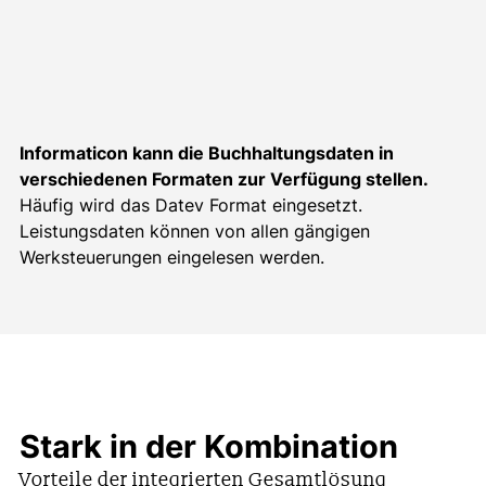
Dokumentenablage und Archiv
Existiert ein Angebot mit Sonderkonditionen, werden
Anforderungen an die Preisgestaltung abdecken.
zusätzlich zur Rechnung mitversendet werden sollen.
optimale Unterstützung: Die Intercompany-
diese automatisch auf der Abrechnung berücksichtigt.
Auch schwankende Marktpreise sind mit der flexiblen
Textbausteine und Freitext
Verrechnung kann komplett automatisiert werden,
Preisgestaltung einfach einstellbar.
was den administrativen Aufwand erheblich reduziert.
Umfangreiche Auswertungen
Informaticon kann die Buchhaltungsdaten in
verschiedenen Formaten zur Verfügung stellen.
Häufig wird das Datev Format eingesetzt.
Leistungsdaten können von allen gängigen
Werksteuerungen eingelesen werden.
Stark in der Kombination
Vorteile der integrierten Gesamtlösung