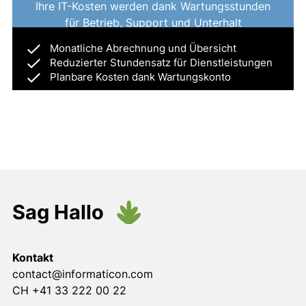
Ihre IT-Kosten werden dank Wartungsstunden
für Betrieb, Support und Unterhalt
kalkulierbar.
Monatliche Abrechnung und Übersicht
Monatliche Abrechnung und Übersicht
Reduzierter Stundensatz für Dienstleistungen
Reduzierter Stundensatz für Dienstleistungen
Planbare Kosten dank Wartungskonto
Planbare Kosten dank Wartungskonto
Sag Hallo
Kontakt
contact@informaticon.com
CH +41 33 222 00 22