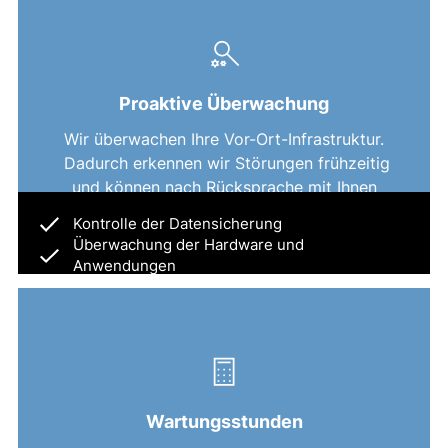
Proaktive Überwachung
Wir überwachen Ihre Vor-Ort-Infrastruktur.
Dadurch erkennen wir Störungen frühzeitig
und können nach Rücksprache mit Ihnen
geeignete Massnahmen einleiten.
Kontrolle der Datensicherung
Kontrolle der Datensicherung
Überwachung der Hardware und
Überwachung der Hardware und
Anwendungen
Anwendungen
Erweiterte Problemdiagnose
Erweiterte Problemdiagnose
Wartungsstunden