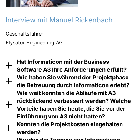
Interview mit Manuel Rickenbach
Geschäftsführer
Elysator Engineering AG
Hat Informaticon mit der Business
Software A3 Ihre Anforderungen erfüllt?
Wie haben Sie während der Projektphase
Ja, absolut!
die Betreuung durch Informaticon erlebt?
Wie weit konnten die Abläufe mit A3
Grundsätzlich sehr positiv. Die Mitarbeitenden und
rückblickend verbessert werden? Welche
das Betriebsklima bei Informaticon sind kooperativ,
Vorteile haben Sie heute, die Sie vor der
was die Zusammenarbeit angenehm macht. Das
Einführung von A3 nicht hatten?
Vorgehen während des Projekts war rollend. Früher
Konnten die Projektkosten eingehalten
galt allgemein der Grundsatz: Eine rollende Planung
Hauptsächlich wurden die Prozesssicherheit und die
werden?
ist eine schlechte Planung und wenn es gut werden
Qualitätssicherung verbessert. Wir konnten intern den
Wurden die Termine von Informaticon